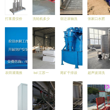
设备制造
源设备制造
助力高效矿
安全与效率
山作业
双赢
打浆度仪价
洗轮机多少
宿迁滚轴洗
张家口水肥
格与选购指
钱？合肥高
轮机 工地
一体机厂家
南 以SDJ打
瑞品质有保
洗车设备与
直供 高效
浆度测定仪
证，打造水
水资源专用
水资源专用
为例解析浆
资源专用机
机械的绿色
机械助力现
料检测的关
械设备新标
创新
代农业
键指标
杆
农田灌溉推
bd 江苏一
尾矿干排设
超声波清洗
广大口径智
体化污水处
备价格解析
废水回用处
能水表 沟
理专用气浮
潍坊兴盛机
理设备的实
渠现代化与
机设备
械助力云南
际案例 水
水资源装备
矿业绿色发
资源专用机
升级的可靠
展
械制造的绿