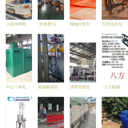
上海伺华精
快来看!云
聊城大型车
打井钻井与
密机械:20
南滇中新区
辆轮胎清洗
水资源专用
年技术沉淀
产的大家伙
工程洗车台
机械设备制
的冷弯成型
儿,将赴粤
上门安装
造的演进与
设备供应
港澳大湾区
价格、厂家
展望
商!
服务了!
与水资源专
机设备解析
中山一体化
精准解读合
淄博天阳造
八方机械
污水处理设
规免监检条
纸机械 多
专业生产
备厂家现货
件 几何全
领域设备的
4kW岩石电
秒发 专业
水容积<30
专业供应先
钻
水资源机械
升助力水资
锋
KHYD80，