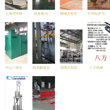
上海伺华精
快来看!云
聊城大型车
打井钻井与
密机械:20
南滇中新区
辆轮胎清洗
水资源专用
年技术沉淀
产的大家伙
工程洗车台
机械设备制
的冷弯成型
儿,将赴粤
上门安装
造的演进与
设备供应
港澳大湾区
价格、厂家
展望
商!
服务了!
与水资源专
机设备解析
中山一体化
精准解读合
淄博天阳造
八方机械
污水处理设
规免监检条
纸机械 多
专业生产
备厂家现货
件 几何全
领域设备的
4kW岩石电
秒发 专业
水容积<30
专业供应先
钻
水资源机械
升助力水资
锋
KHYD80，
设备制造
源设备制造
助力高效矿